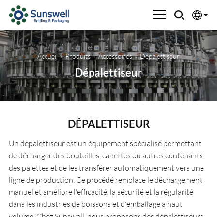
English
Accueil
»
Produits
»
Accessoires
»
Dépalettiseur
Española
Dépalettiseur
Français
العربية
DÉPALETTISEUR
Русский
Un dépalettiseur est un équipement spécialisé permettant
de décharger des bouteilles, canettes ou autres contenants
des palettes et de les transférer automatiquement vers une
ligne de production. Ce procédé remplace le déchargement
manuel et améliore l'efficacité, la sécurité et la régularité
dans les industries de boissons et d'emballage à haut
volume. Chez Sunswell, nous proposons des dépalettiseurs