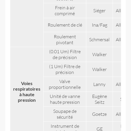
Frein à air
Siéger
Allema
comprimé
Roulement de clé
Ina/Fag
Allema
Roulement
Schmersal
Allema
pivotant
(0.01 Um) Filtre
Walker
UK
de précision
(1 Um) Filtre de
Walker
UK
précision
Valve
Voies
Lanny
Allema
proportionnelle
respiratoires
à haute
Unité de vanne
Eugène
Suiss
pression
haute pression
Seitz
Soupape de
Goetze
Allema
sécurité
Instrument de
États
GE