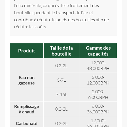
l'eau minérale, ce qui évite le frottement des
bouteilles pendant le transport de l'air et
contribue à réduire le poids des bouteilles afin de
réduire les coûts.
Taille de la
Gamme des
Produit
bouteille
capacités
12,000-
0.2-2L
48,000BPH
3,000-
Eau non
3-7L
gazeuse
12,000BPH
2,000-
7-16L
6,000BPH
6,000-
Remplissage
0.2-2L
à chaud
36,000BPH
12,000-
Carbonaté
0.2-2L
36,000BPH