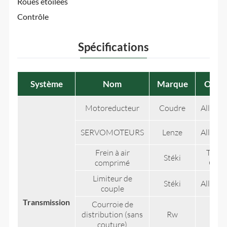
Roues étoilées
Contrôle
Spécifications
Système
Nom
Marque
Origi
Motoreducteur
Coudre
Allema
SERVOMOTEURS
Lenze
Allema
Frein à air
Taiwa
Stéki
comprimé
Chin
Limiteur de
Stéki
Allema
couple
Transmission
Courroie de
distribution (sans
Rw
Itali
couture)