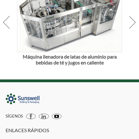
a
Máquina llenadora de latas de aluminio para
Má
bebidas de té y jugos en caliente
cer
SÍGENOS
ENLACES RÁPIDOS