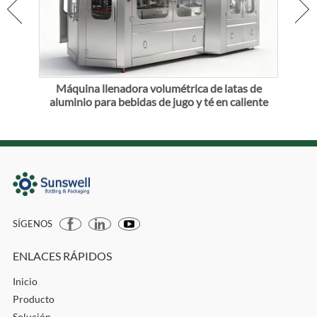
 sin
Máquina llenadora volumétrica de latas de
Má
aluminio para bebidas de jugo y té en caliente
SÍGENOS
ENLACES RÁPIDOS
Inicio
Producto
Solución