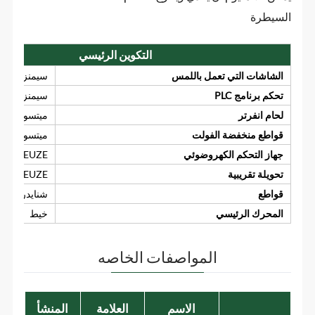
السيطرة
التكوين الرئيسي
الشاشات التي تعمل باللمس
سيمنز
تحكم برنامج PLC
سيمنز
لحام انفرتر
ميتسوبيشي
قواطع منخفضة الفولت
ميتسوبيشي
جهاز التحكم الكهروضوئي
LEUZE
تحويلة تقريبية
LEUZE
قواطع
شنايدر
المحرك الرئيسي
خيط
المواصفات الخاصه
الاسم
العلامة
المنشأ