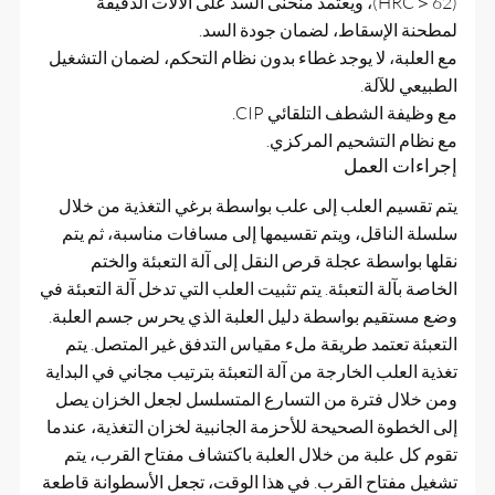
(HRC＞62)، ويعتمد منحنى السد على الآلات الدقيقة
لمطحنة الإسقاط، لضمان جودة السد.
مع العلبة، لا يوجد غطاء بدون نظام التحكم، لضمان التشغيل
الطبيعي للآلة.
مع وظيفة الشطف التلقائي CIP.
مع نظام التشحيم المركزي.
إجراءات العمل
يتم تقسيم العلب إلى علب بواسطة برغي التغذية من خلال
سلسلة الناقل، ويتم تقسيمها إلى مسافات مناسبة، ثم يتم
نقلها بواسطة عجلة قرص النقل إلى آلة التعبئة والختم
الخاصة بآلة التعبئة. يتم تثبيت العلب التي تدخل آلة التعبئة في
وضع مستقيم بواسطة دليل العلبة الذي يحرس جسم العلبة.
التعبئة تعتمد طريقة ملء مقياس التدفق غير المتصل. يتم
تغذية العلب الخارجة من آلة التعبئة بترتيب مجاني في البداية
ومن خلال فترة من التسارع المتسلسل لجعل الخزان يصل
إلى الخطوة الصحيحة للأحزمة الجانبية لخزان التغذية، عندما
تقوم كل علبة من خلال العلبة باكتشاف مفتاح القرب، يتم
تشغيل مفتاح القرب. في هذا الوقت، تجعل الأسطوانة قاطعة