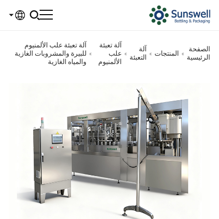
glish
آلة تعبئة
آلة تعبئة علب الألمنيوم
الصفحة
آلة
»
المنتجات
»
»
علب
»
للبيرة والمشروبات الغازية
الرئيسية
التعبئة
الألمنيوم
والمياه الغازية
pañola
ançais
العرب
сский