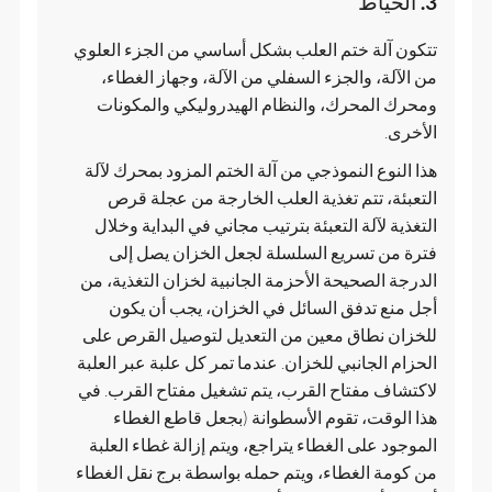
3. الخياط
تتكون آلة ختم العلب بشكل أساسي من الجزء العلوي
من الآلة، والجزء السفلي من الآلة، وجهاز الغطاء،
ومحرك المحرك، والنظام الهيدروليكي والمكونات
الأخرى.
هذا النوع النموذجي من آلة الختم المزود بمحرك لآلة
التعبئة، تتم تغذية العلب الخارجة من عجلة قرص
التغذية لآلة التعبئة بترتيب مجاني في البداية وخلال
فترة من تسريع السلسلة لجعل الخزان يصل إلى
الدرجة الصحيحة الأحزمة الجانبية لخزان التغذية، من
أجل منع تدفق السائل في الخزان، يجب أن يكون
للخزان نطاق معين من التعديل لتوصيل القرص على
الحزام الجانبي للخزان. عندما تمر كل علبة عبر العلبة
لاكتشاف مفتاح القرب، يتم تشغيل مفتاح القرب. في
هذا الوقت، تقوم الأسطوانة (بجعل قاطع الغطاء
الموجود على الغطاء يتراجع، ويتم إزالة غطاء العلبة
من كومة الغطاء، ويتم حمله بواسطة برج نقل الغطاء