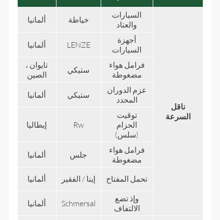
السيارات
خياطة
ألمانيا
والعتاد
أجهزة
LENZE
ألمانيا
السيارات
فرامل هواء
تايوان ،
ستيكي
مضغوطة
الصين
عزم الدوران
ستيكي
ألمانيا
المحدد
ناقل
توقيت
السرعة
الحزام
Rw
إيطاليا
(سلس)
فرامل هواء
جلس
ألمانيا
مضغوطة
تحمل المفتاح
إينا / الفقير
ألمانيا
وإذ تضع
Schmersal
ألمانيا
الالتفاف