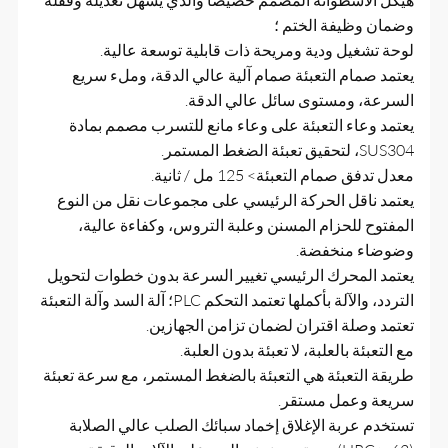
هيكل الأسطوانة المصمم خصيصًا والذي يسهل تعديله وقفله
وضمان وظيفة الختم ؛
لوحة تشغيل ودية ومريحة ذات قابلية توسعة عالية.
يعتمد صمام التعبئة صمام آلية عالي الدقة، وملء سريع
السرعة، ومستوى سائل عالي الدقة.
يعتمد وعاء التعبئة على وعاء مانع للتسرب مصمم بمادة
SUS304، لتحقيق تعبئة الضغط المستمر.
معدل تدفق صمام التعبئة> 125 مل / ثانية.
يعتمد ناقل الحركة الرئيسي على مجموعات نقل من النوع
المفتوح للحزام المسنن وعلبة التروس، وكفاءة عالية،
وضوضاء منخفضة.
يعتمد المحرك الرئيسي تغيير السرعة بدون خطوات لتحويل
التردد، والآلة بأكملها تعتمد التحكم PLC؛ آلة السد وآلة التعبئة
تعتمد وصلة اقتران لضمان تزامن الجهازين.
مع التعبئة بالعلبة، لا تعبئة بدون العلبة.
طريقة التعبئة هي التعبئة بالضغط المستمر، مع سرعة تعبئة
سريعة وعمل مستقر.
تستخدم عربة الإغلاق إخماد سبائك الصلب عالي الصلابة