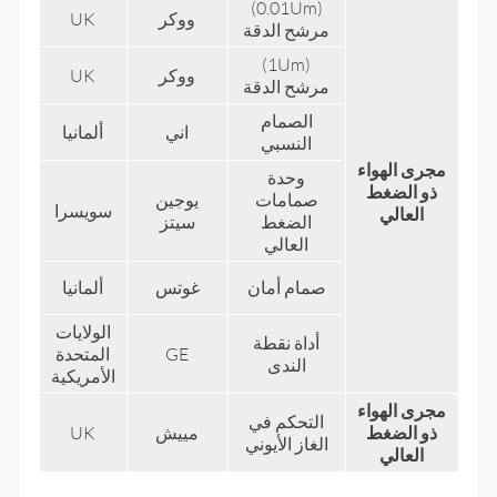
(0.01Um)
ووكر
UK
مرشح الدقة
(1Um)
ووكر
UK
مرشح الدقة
الصمام
اني
ألمانيا
النسبي
مجرى الهواء
وحدة
ذو ​​الضغط
صمامات
يوجين
سويسرا
العالي
الضغط
سيتز
العالي
صمام أمان
غوتس
ألمانيا
الولايات
أداة نقطة
GE
المتحدة
الندى
الأمريكية
مجرى الهواء
التحكم في
ذو ​​الضغط
مييش
UK
الغاز الأيوني
العالي