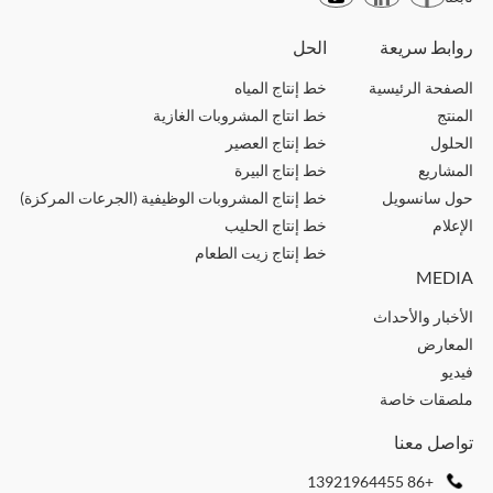
روابط سريعة
الحل
الصفحة الرئيسية
خط إنتاج المياه
المنتج
خط انتاج المشروبات الغازية
الحلول
خط إنتاج العصير
المشاريع
خط إنتاج البيرة
حول سانسويل
خط إنتاج المشروبات الوظيفية (الجرعات المركزة)
الإعلام
خط إنتاج الحليب
خط إنتاج زيت الطعام
MEDIA
الأخبار والأحداث
المعارض
فيديو
ملصقات خاصة
تواصل معنا
+86 13921964455